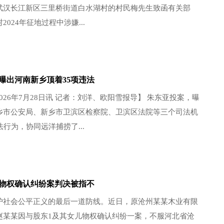
武汉长江新区三里桥街道白水湖村的村民梅先生致函有关部
024年征地过程中涉嫌...
曝出河南新乡顶着35项违法
2026年7月28日讯 记者：刘洋、欧阳雪报导】 朱东亚投案，曝
乡市公安局、新乡市卫滨区检察院、卫滨区法院等三个司法机
法行为，协同远洋捕捞了...
物权确认纠纷案判决被指不
护社会公平正义的最后一道防线。近日，原沧州某某木业有限
赵某某因与股东1及其女儿物权确认纠纷一案，不服河北省沧