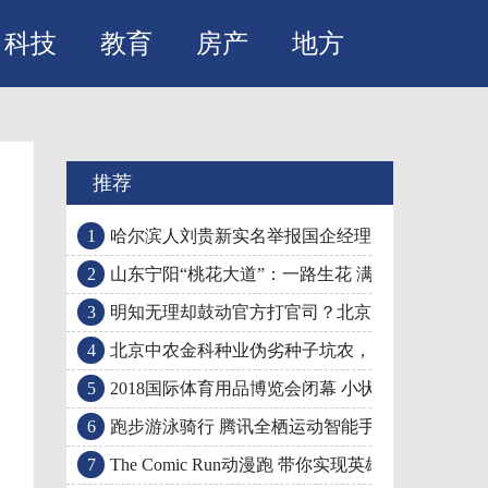
科技
教育
房产
地方
推荐
1
哈尔滨人刘贵新实名举报国企经理童立勇利用职
2
山东宁阳“桃花大道”：一路生花 满目春花
3
明知无理却鼓动官方打官司？北京大成所长春律
4
北京中农金科种业伪劣种子坑农，吉林省农业厅
5
2018国际体育用品博览会闭幕 小状元轮滑引领时
6
跑步游泳骑行 腾讯全栖运动智能手表P1亮相京东
7
The Comic Run动漫跑 带你实现英雄梦