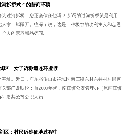
河拆桥式 ” 的营商环境
价为过河拆桥，您还会信任他吗？ 所谓的过河拆桥就是利用
把人家一脚踢开。往深了说，这是一种极致的功利主义和忘恩
个人的素养和品德问...
城区一女子诉称遭连环虚假
之基址。近日，广东省佛山市禅城区南庄镇东村东井村村民何
有关部门反映说：自2009年起，南庄镇公资管理办（原南庄镇
）潘某沧等公职人员...
新区：村民诉称征地过程中