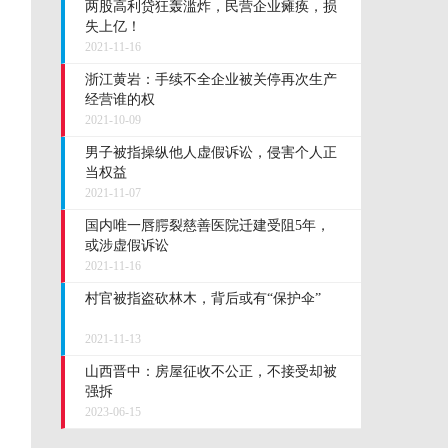
两股高利贷狂轰滥炸，民营企业瘫痪，损
失上亿！
2021-11-16
浙江黄岩：手续不全企业被关停再次生产
经营谁的权
2021-10-09
男子被指操纵他人虚假诉讼，侵害个人正
当权益
2021-11-07
国内唯一唇腭裂慈善医院迁建受阻5年，
或涉虚假诉讼
2021-11-16
村官被指盗砍林木，背后或有“保护伞”
2021-11-13
山西晋中：房屋征收不公正，不接受却被
强拆
2023-06-15