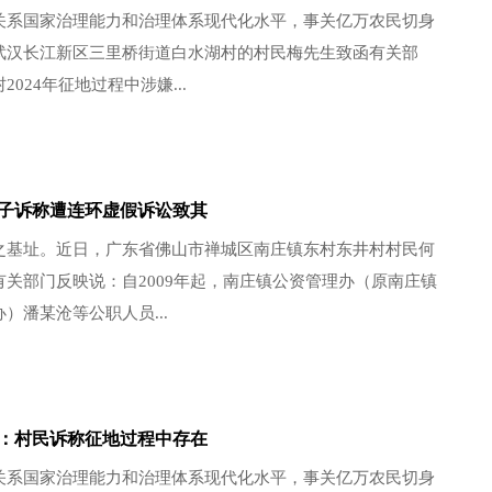
关系国家治理能力和治理体系现代化水平，事关亿万农民切身
武汉长江新区三里桥街道白水湖村的村民梅先生致函有关部
024年征地过程中涉嫌...
子诉称遭连环虚假诉讼致其
之基址。近日，广东省佛山市禅城区南庄镇东村东井村村民何
有关部门反映说：自2009年起，南庄镇公资管理办（原南庄镇
）潘某沧等公职人员...
：村民诉称征地过程中存在
关系国家治理能力和治理体系现代化水平，事关亿万农民切身