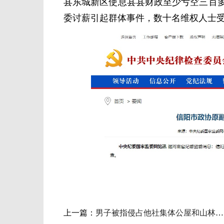
县东城新区使息县县财政至少亏空三百
委讨薪引起群体事件，数十名维权人士
上一篇：
男子被指侵占他社集体公屋和山林土地30年