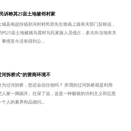
民诉称其25亩土地被邻村家
大城县南赵扶镇孙河村村民郑先生致函上级有关部门反映说，
户的约25亩土地被姚马渡村马氏家族人员侵占，多次向当地有关
事情至今没有得到公...
过河拆桥式”的营商环境不
价为过河拆桥，您还会信任他吗？ 所谓的过河拆桥就是利用
把人家一脚踢开。往深了说，这是一种极致的功利主义和忘恩
个人的素养和品德问...