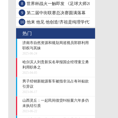
8
世界杯战火一触即发 《足球大师2018》新版本鏖
9
第二届中街联赛总决赛圆满落幕
10
他来 他见 他创造!齐祖是纯理学代言人 皇马心脏!
热门
济南市自然资源和规划局巡视员郭群利用
职权与其妹
2025-06-24
哈尔滨人刘贵新实名举报国企经理童立勇
利用职务之
2025-04-05
男子经销新能源客车被指非法占有补贴款
引异议
2023-06-17
山西灵丘：一起民间借贷纠纷案六年多仍
未执结引质
2023-06-22