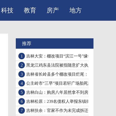
科技
教育
房产
地方
推荐
1
吉林大安：棚改项目“滨江一号”缘何民怨四起?
2
黑龙江鸡东县法院被指随意扩大执行范围危害储
3
吉林省长岭县多个棚改项目烂尾：“民生工程”被
4
公主岭市“三早”项目若轩广场胎死腹中因遭卸磨
5
吉林白山：购房八年居然拿不到房，住建局答复
6
吉林松原：239名债权人举报东镇律师事务所，司
7
吉林扶余：官家不作为未完成拆迁反而倒打一耙