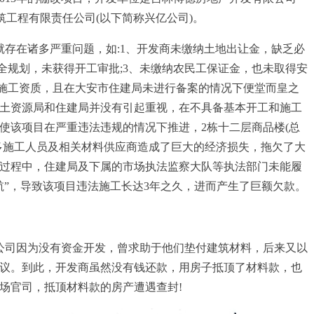
筑工程有限责任公司(以下简称兴亿公司)。
存在诸多严重问题，如:1、开发商未缴纳土地出让金，缺乏必
全规划，未获得开工审批;3、未缴纳农民工保证金，也未取得安
应施工资质，且在大安市住建局未进行备案的情况下便堂而皇之
土资源局和住建局并没有引起重视，在不具备基本开工和施工
使该项目在严重违法违规的情况下推进，2栋十二层商品楼(总
众多施工人员及相关材料供应商造成了巨大的经济损失，拖欠了大
过程中，住建局及下属的市场执法监察大队等执法部门未能履
航”，导致该项目违法施工长达3年之久，进而产生了巨额欠款。
公司因为没有资金开发，曾求助于他们垫付建筑材料，后来又以
协议。到此，开发商虽然没有钱还款，用房子抵顶了材料款，也
场官司，抵顶材料款的房产遭遇查封!