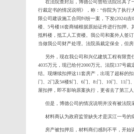
在法院查封后，博德公司曾给法院出具了一个情
行裁定书的情况说明》，称：“你院为了执行
限公司建设施工合同纠纷一案，下发(2024)吉
楼、5号楼16套商铺根据原始证件进行扣押。
抵料楼，抵工人工资楼。我公司和案外人签订
当做我公司财产处理。法院虽裁定保全，但房
另外，现在我公司和兴亿建筑工程有限责
4035万元，现已给付2000万元。法院137号
结。现继续扣押这11套房产，出现了超标的扣
门、2门及5#楼$门、6门、8:门、10门、11
屋扣押，即不影响原案执行，更省去了第三人
但是，博德公司的情况说明并没有被法院
材料商认为政府监管缺失才是滨江一号的
房产被扣押后，材料商们感到不平，开始