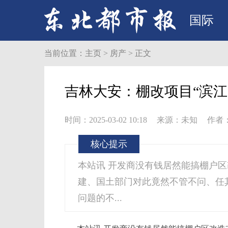
国际
当前位置：
主页
>
房产
> 正文
吉林大安：棚改项目“滨江
时间：2025-03-02 10:18
来源：未知
作者
核心提示
本站讯 开发商没有钱居然能搞棚户区
建、国土部门对此竟然不管不问、任
问题的不...