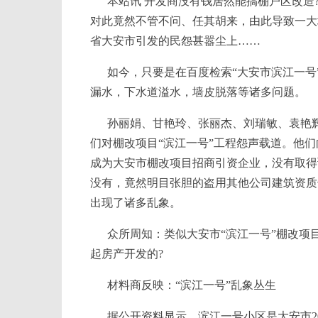
本站讯 开发商没有钱居然能搞棚户区改造
对此竟然不管不问、任其胡来，由此导致一大
省大安市引发的民怨甚嚣尘上……
如今，只要是在百度检索“大安市滨江一号
漏水，下水道溢水，墙皮脱落等诸多问题。
孙丽娟、甘艳玲、张丽杰、刘瑞敏、袁艳
们对棚改项目“滨江一号”工程怨声载道。他
成为大安市棚改项目招商引资企业，没有取得
没有，竟然明目张胆的盗用其他公司建筑资质
出现了诸多乱象。
众所周知：类似大安市“滨江一号”棚改项
起房产开发的?
材料商反映：“滨江一号”乱象丛生
据公开资料显示，滨江一号小区是大安市2