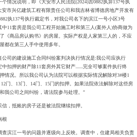
况说明，即《大安市人民法院(2024)吉0882执异137号执
大安市兴亿建筑工程有限责任公司和我吉林省博德房地产开发有
0882执137号执行裁定书，对我公司名下的滨江一号小区3号
其中11套房是我公司工程开始施工时和第三人(案外人)协商做为
了《商品房认购书》的房屋。实际产权是人家第三人的，不应
屋都在第三人手中使用多年。
任公司的建设施工合同纠纷案判决执行情况是:我公司应执行
裁定中扣押的财产除11套房外其它财产......完全可够案件执行终
押情况。所以我公司认为法院可以根据实际情况解除对3#楼1
门、12门、13门、14门、15门的扣押。如果法院依法解除对这些房
和我公司之间纠纷，请法院参与处理。”
采信，抵账的房子还是被法院继续扣押。
病根
调查滨江一号的问题并逐级向上反映。调查中，住建局相关负责