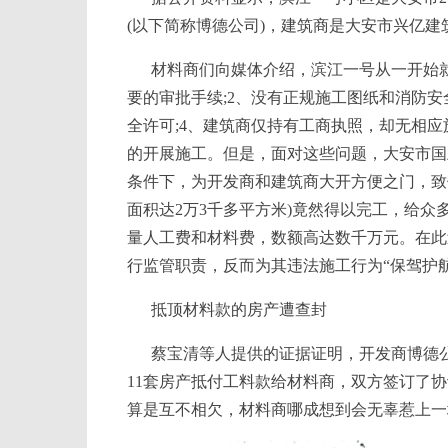
(以下简称博德公司)，建筑商是大安市兴亿建
材料商们向媒体介绍，滨江一号从一开始就
要的审批手续;2、没有正规施工图纸和消防安
全许可;4、建筑商仅持有工商执照，却无相
的开展施工。但是，面对这些问题，大安市国
条件下，为开发商和建筑商大开方便之门，致
面积达2万3千多平方米)竟然得以完工，给
量人工费和材料费，数额高达数千万元。在此
行监管职责，反而为其违法施工行为“保驾护
抵顶材料款的房产遭查封
蔡宝清等人提供的证据证明，开发商博德
11套房产抵付工料款给材料商，双方签订了
算是互不相欠，材料商哪成想到会无辜惹上一