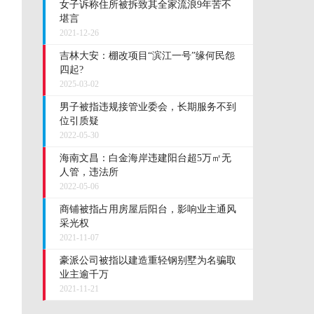
女子诉称住所被拆致其全家流浪9年苦不
堪言
2021-12-26
吉林大安：棚改项目“滨江一号”缘何民怨
四起?
2025-03-02
男子被指违规接管业委会，长期服务不到
位引质疑
2022-05-30
海南文昌：白金海岸违建阳台超5万㎡无
人管，违法所
2022-05-06
商铺被指占用房屋后阳台，影响业主通风
采光权
2021-11-07
豪派公司被指以建造重轻钢别墅为名骗取
业主逾千万
2021-11-21