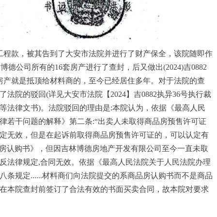
的工程款，被其告到了大安市法院并进行了财产保全，该院随即作
博德公司所有的16套房产进行了查封，后又做出(2024)吉0882
套房产就是抵顶给材料商的，至今已经居住多年。对于法院的查
院的驳回(详见大安市法院【2024】吉0882执异36号执行裁
解书等法律文书)。法院驳回的理由是:本院认为，依据《最高人民
律若干问题的解释》第二条:“出卖人未取得商品房预售许可证
定无效，但是在起诉前取得商品房预售许可证的，可以认定有
品房认购书》，但因吉林博德房地产开发有限公司至今一直未取
反法律规定,合同无效。依据《最高人民法院关于人民法院办理
条规定......材料商们向法院提交的系商品房认购书而不是商品
在本院查封前签订了合法有效的书面买卖合同，故本院对要求