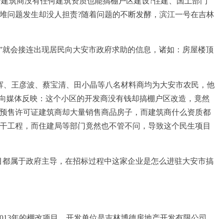
?建筑商没有任何建筑资质也能搞棚户区建设?住建、国土部门
堆问题发生却没人担责?随着问题的不断发酵，滨江一号在吉林
”就会接连出现居民向大安市政府求助的信息，诸如：房屋楼顶
辉、王彦波、蔡宝清、田小晶等八名材料商均为大安市农民，他
们向媒体反映：这个小区的开发商没有钱却搞棚户区改造，竟然
预售许可证建筑商却大量销售商品房子，而建筑商什么资质都
干工程，而住建局等部门竟然也不管不问，导致这个民生项目
目都属于政府主导，在招标过程中这家企业是怎么进驻大安市搞
013年的棚改项目，开发单位是吉林博德房地产开发有限公司