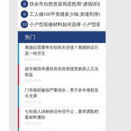
8
扶余市自然资源局居然用“虚假诉讼”手段继续耍
9
工人做100平美缝多少钱 美缝剂用什么材料好
10
小户型装修材料如何选择 小户型装修风格大盘点
热门
离婚后需要终生给前夫还债？离婚协议只
是一纸空文
2022-06-22
超市被指串通前房东造假侵害购房人正当
权益
2021-08-28
门市面积被指严重缩水，男子多年维权至
今无果
2021-07-30
七旬老人诉称拆迁补偿不公，要求调取档
案材料遭拒
2021-07-28