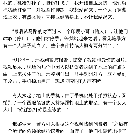
我的手机给打掉了，眼镜打飞了。我开始自卫反抗，他们就
把我给打倒了，对我拳打脚踢，我想站起来，一个人（穿蓝
浅上衣，有点秃顶）直接压到我身上，不让我站起来。
“最后从马路的对面过来一个印度小哥（路人），让他们
stop（停止），他们才停手。等我站起来之后，看见施暴方
有一个人鼻子流血了。整个事件持续大概有两分钟半。”
6月23日，邢鉴到警局报警，提交了视频和受伤的照片。
视频显示，现场的几个中国人以抗议者踩到了地上的红旗为
由，上来拉住了他。邢鉴刚伸出一只手劝阻对方，立即受到
了攻击，手机掉地黑屏，现场“砰砰”打人声不断。
有人捡起了地上的手机，由于手机仍处于拍摄状态，又
拍到了一个西服笔挺的人持续踢打地上的邢鉴。有一个女人
大叫：“你踩旗打你是应该的！”
邢鉴认为，警方可以根据这个视频找到施暴者。“之后有
一个所谓的侨领抢到抗议者的一面旗子，他们很霸道地抢了