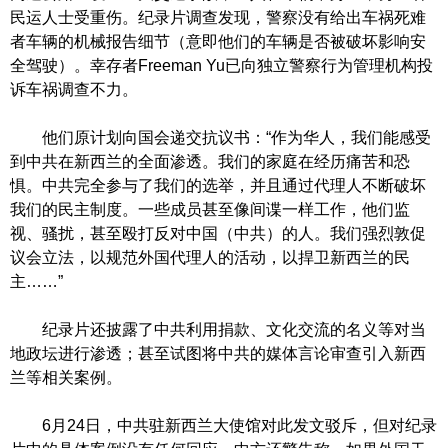
民运人士受重伤。纪录片调查发现，警察没有给出车祸死难
者车辆的机械报告细节（意即他们的车辆是否被破坏影响安
全驾驶）。幸存者Freeman Yu已向独立警察行为管理机构投
诉车祸调查不力。
他们原计划向国会递交抗议书：“作为华人，我们能感受
到中共在新西兰的全面渗透。我们的家庭在经历痛苦和恐
惧。中共完全参与了我们的选举，并且通过代理人不断破坏
我们的民主制度。一些成员甚至像间谍一样工作，他们监
视、骚扰，甚至殴打反对中国（中共）的人。我们强烈敦促
议会立法，以规范外国代理人的活动，以捍卫新西兰的民
主……”
纪录片还披露了中共利用捐款、文化交流的名义等对当
地政坛进行渗透；甚至试图将中共的媒体言论审查引入新西
兰等相关案例。
6月24日，中共驻新西兰大使馆对此发文驳斥，但对纪录