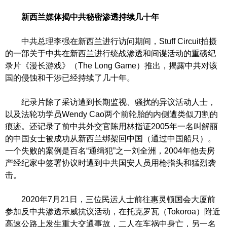
新西兰媒体揭中共秘密渗透持续几十年
中共总理李强在新西兰进行访问期间，Stuff Circuit拍摄
的一部关于中共在新西兰进行统战渗透和间谍活动的重磅纪
录片《漫长游戏》（The Long Game）推出，揭露中共对该
国的侵蚀和干涉已经持续了几十年。
纪录片除了采访遭到长期监视、骚扰的异议活动人士，
以及法轮功学员Wendy Cao两个前轮胎的内侧遭类似刀割的
痕迹。还记录了前中共外交官陈用林指证2005年一名叫解丽
的中国女士被成功从新西兰绑架回中国（通过中国船只）。
一个失败的案例是百名“通缉犯”之一刘全洲，2004年他去房
产经纪家中签署协议时遭到中共国安人员用枪指头和猛烈袭
击。
2020年7月21日，三位民运人士前往惠灵顿国会大厦前
参加反中共渗透示威抗议活动，在托克罗瓦（Tokoroa）附近
高速公路上发生重大交通事故，二人在车祸中身亡，另一名