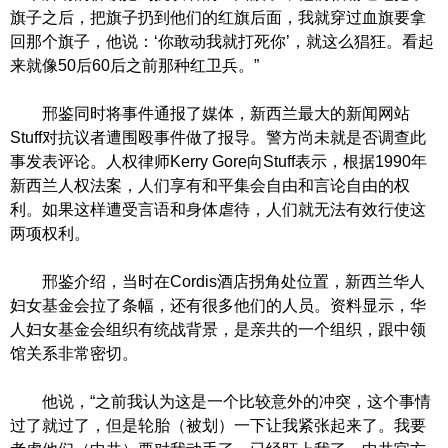
旗子之后，把旗子扔到他们的红旗后面，我就穿过血旗要拿
回那个旗子，他说：‘你敢动我就打死你’，就这么猖狂。看起
来就像50后60后之前那种红卫兵。”
邢鉴同时将事件通报了媒体，新西兰最大的新闻网站
Stuff对抗议者遭围殴事件做了报导。警方尚未就是否调查此
事发表评论。人权律师Kerry Gore向Stuff表示，根据1990年
新西兰人权法案，人们享有和平集会自由和言论自由的权
利。如果这样遭受言语和身体虐待，人们就无法有效行使这
两项权利。
邢鉴介绍，当时在Cordis酒店拐角处位置，新西兰华人
妇女基金会拉了条幅，还有很多他们的人员。资料显示，华
人妇女基金会组织有统战背景，是亲共的一个组织，跟中领
馆关系非常密切。
他说，“之前我认为这是一个比较意外的冲突，这个事情
过了就过了，但是轮胎（被划）一下让我紧张起来了。我要