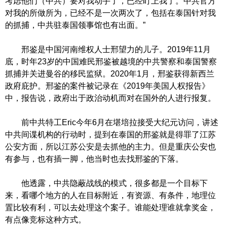
考虑他们（中共）要对我动手了，已经盯上我了。中共官方
对我的所做所为，已经不是一次两次了，包括在泰国针对我
的抓捕，中共驻泰国领事馆也有出面。”
邢鉴是中国河南维权人士邢望力的儿子。2019年11月
底，时年23岁的中国难民邢鉴被越境的中共警察和泰国警察
抓捕并关进曼谷的移民监狱。2020年1月，邢鉴获得新西兰
政府庇护。邢鉴的案件被记录在《2019年美国人权报告》
中，报告说，政府出于政治动机而对在国外的人进行报复。
前中共特工Eric今年6月在堪培拉接受大纪元访问，讲述
中共间谍机构的行动时，提到在泰国的邢鉴就是得罪了江苏
公安方面，所以江苏公安是去抓他的主力。但是重庆公安也
有参与，也有插一脚，他当时也去找邢鉴的下落。
他透露，中共隐蔽战线的模式，很多都是一个目标下
来，看哪个地方的人在目标附近，有资源、有条件，地理位
置比较有利，可以去处理这个案子。谁能处理谁就拿奖金，
有点像竞标这种方式。