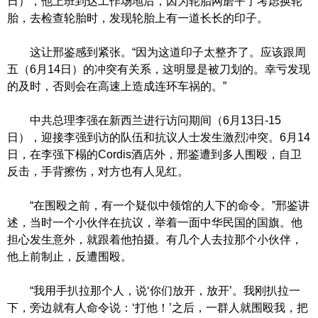
日），他上班到达工作场地后，因为轮胎网磨平了考虑换轮
胎，去检查轮胎时，发现轮胎上有一道长长的印子。
这让邢鉴感到紧张。“因为这道印子太整齐了。应该跟周
五（6月14日）的冲突有关系，这明显是被刀划的。幸亏发现
的及时，否则会在高速上造成连环车祸的。”
中共总理李强在新西兰进行访问期间（6月13日-15
日），迎接李强到访的队伍和抗议人士发生激烈冲突。6月14
日，在李强下榻的Cordis酒店外，邢鉴遭到多人围殴，自卫
反击，手背擦伤，对方也有人见红。
“在围殴之前，有一个疑似中领馆的人下的命令。”邢鉴讲
述，当时一个小伙伴在抗议，举着一面中华民国的国旗。他
担心发生意外，就跟着他拍摄。有几个人去拉那个小伙伴，
他上前制止，反遭围殴。
“我用手扒拉那个人，说‘你们放开，放开’。我刚扒拉一
下，旁边就有人命令说：‘打他！’之后，一群人就围殴我，把