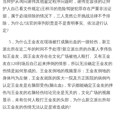
当辩护从询问谢伟其他鉴定程序问题时，谢伟竞嚣张的让辩
护人自己看文件规定)王梓沣的危险驾驶犯罪存在严重非法证
据，属于必须排除的情况下，三人竟然公开挑战法律不予排
除，为什么?法官的审判职责是不是查明事实、依法进行认
定?
5，为什么王金友在现场被打成脑出血的一级轻伤，新立
派出所在近二年的时间不予处理?新立派出所的办案人李伟告
知王金友，因王金友存在在文化广场被他人殴打、又有王金
友在120到场后自己起来摔倒的情形，所以无法确定王金友的
伤情是如何形成的。王金友倒地的视频显示：王金友倒地的
身体均为左侧，王金友就医的医大一院及方正医院的病例均
认定王金友是右脑部受伤(脑出血)，常识都能确定王金友的摔
伤与王金友的右脑轻伤结论完全是无关的，文化广场的视频
显示，未有任何人殴打王金友的头部，为什么新立派出所却
以王金友的伤情无法认定是谁造成的?