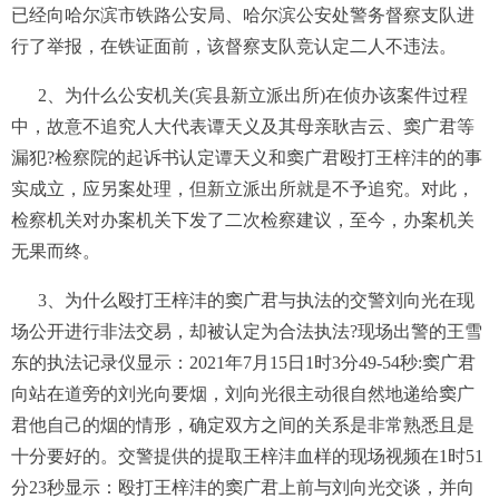
已经向哈尔滨市铁路公安局、哈尔滨公安处警务督察支队进
行了举报，在铁证面前，该督察支队竞认定二人不违法。
2、为什么公安机关(宾县新立派出所)在侦办该案件过程
中，故意不追究人大代表谭天义及其母亲耿吉云、窦广君等
漏犯?检察院的起诉书认定谭天义和窦广君殴打王梓沣的的事
实成立，应另案处理，但新立派出所就是不予追究。对此，
检察机关对办案机关下发了二次检察建议，至今，办案机关
无果而终。
3、为什么殴打王梓沣的窦广君与执法的交警刘向光在现
场公开进行非法交易，却被认定为合法执法?现场出警的王雪
东的执法记录仪显示：2021年7月15日1时3分49-54秒:窦广君
向站在道旁的刘光向要烟，刘向光很主动很自然地递给窦广
君他自己的烟的情形，确定双方之间的关系是非常熟悉且是
十分要好的。交警提供的提取王梓沣血样的现场视频在1时51
分23秒显示：殴打王梓沣的窦广君上前与刘向光交谈，并向