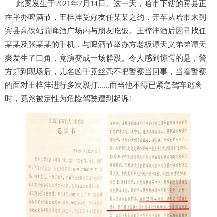
此案发生于2021年7月14日。这一天，哈市下辖的宾县正
在举办啤酒节，王梓沣受好友任某某之约，开车从哈市来到
宾县高铁站前啤酒广场内与朋友吃饭。王梓沣酒后因寻找任
某某及张某某的手机，与啤酒节举办方老板谭天义弟弟谭天
爽发生了口角，竟演变成一场群殴。令人感到惊愕的是，警
方赶到现场后，几名凶手竟丝毫不把警察当回事，当着警察
的面对王梓沣进行多次殴打......而当他不得已紧急驾车逃离
时，竟然被定性为危险驾驶遭到起诉!