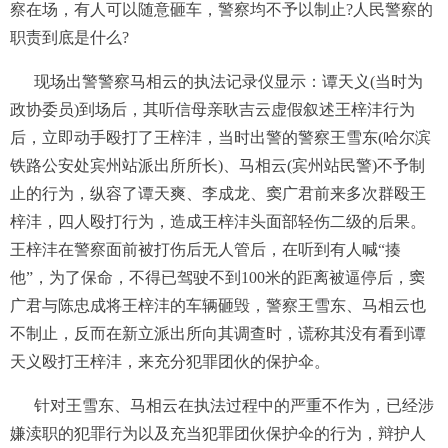
察在场，有人可以随意砸车，警察均不予以制止?人民警察的
职责到底是什么?
现场出警警察马相云的执法记录仪显示：谭天义(当时为
政协委员)到场后，其听信母亲耿吉云虚假叙述王梓沣行为
后，立即动手殴打了王梓沣，当时出警的警察王雪东(哈尔滨
铁路公安处宾州站派出所所长)、马相云(宾州站民警)不予制
止的行为，纵容了谭天爽、李成龙、窦广君前来多次群殴王
梓沣，四人殴打行为，造成王梓沣头面部轻伤二级的后果。
王梓沣在警察面前被打伤后无人管后，在听到有人喊“揍
他”，为了保命，不得已驾驶不到100米的距离被逼停后，窦
广君与陈忠成将王梓沣的车辆砸毁，警察王雪东、马相云也
不制止，反而在新立派出所向其调查时，谎称其没有看到谭
天义殴打王梓沣，来充分犯罪团伙的保护伞。
针对王雪东、马相云在执法过程中的严重不作为，已经涉
嫌渎职的犯罪行为以及充当犯罪团伙保护伞的行为，辩护人