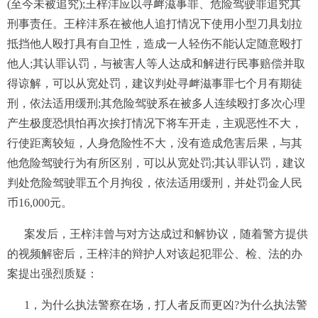
(至今未被追究);王梓沣应以寻衅滋事罪、危险驾驶罪追究其
刑事责任。王梓沣系在被他人追打情况下使用小型刀具划拉
抵挡他人殴打具有自卫性，造成一人轻伤不能认定随意殴打
他人;其认罪认罚，与被害人等人达成和解进行民事赔偿并取
得谅解，可以从宽处罚，建议判处寻衅滋事罪七个月有期徒
刑，依法适用缓刑;其危险驾驶系在被多人连续殴打多次心理
产生极度恐惧怕再次挨打情况下将车开走，主观恶性不大，
行使距离较短，人身危险性不大，没有造成危害后果，与其
他危险驾驶行为有所区别，可以从宽处罚;其认罪认罚，建议
判处危险驾驶罪五个月拘役，依法适用缓刑，并处罚金人民
币16,000元。
案发后，王梓沣曾与对方达成过和解协议，随着警方提供
的视频解密后，王梓沣的辩护人对该起犯罪公、检、法的办
案提出强烈质疑：
1，为什么执法警察在场，打人者反而更凶?为什么执法警