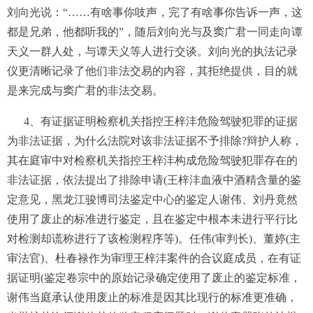
刘向光说：“……有啥事你吱声，完了有啥事你告诉一声，这
都是兄弟，他都听我的”，随后刘向光与及窦广君一同走向谭
天义一群人处，与谭天义等人进行交谈。刘向光的执法记录
仪更清晰记录了他们非法交易的内容，其拒绝提供，目的就
是来完成与窦广君的非法交易。
4、有证据证明检察机关指控王梓沣危险驾驶犯罪的证据
为非法证据，为什么法院对该非法证据不予排除?辩护人称，
其在庭审中对检察机关指控王梓沣构成危险驾驶犯罪存在的
非法证据，依法提出了排除申请(王梓沣血液中酒精含量的鉴
定意见，黑龙江骏博司法鉴定中心的鉴定人谢伟、刘丹竟然
使用了废止的标准进行鉴定，且在鉴定中根本未进行平行比
对检测却谎称进行了该检测程序等)。任伟(审判长)、董婷(主
审法官)、杜春禄作为审理王梓沣案件的合议庭成员，在有证
据证明(鉴定卷宗中的原始记录确定使用了废止的鉴定标准，
谢伟当庭承认使用废止的标准是因其比现行的标准更准确，