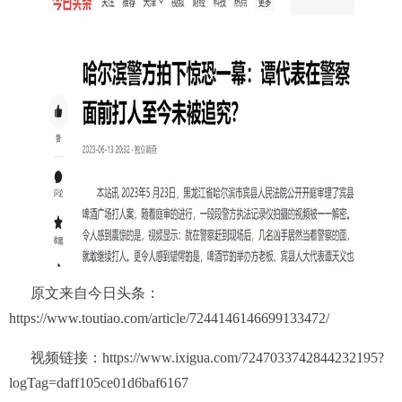
原文来自今日头条：
https://www.toutiao.com/article/7244146146699133472/
视频链接：https://www.ixigua.com/7247033742844232195?
logTag=daff105ce01d6baf6167