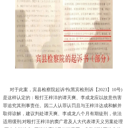
对于此案，宾县检察院起诉书(黑宾检刑诉【2023】10号)
是这样认定的：殴打王梓沣的谭天爽、李成龙应以故意伤害
罪追究其刑事责任。因二人认罪认罚且与王梓沣达成和解并
取得谅解，建议判处谭天爽、李成龙八个月有期徒刑，依法
适用缓刑;对殴打王梓沣的窦广君及人大代表谭天义另案处理