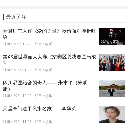
最近关注
崎君励志大作《爱的力量》献给面对挫折时
给
时间：2023-12-23
栏目：
娱乐
第43届世界丽人大赛北京赛区总决赛圆满成
功
时间：2023-01-10
栏目：
娱乐
四川易医结合的奇人—— 朱本平（朱明
康）
时间：2021-12-01
栏目：
娱乐
天星奇门遁甲风水名家——李华英
时间：2021-11-26
栏目：
娱乐