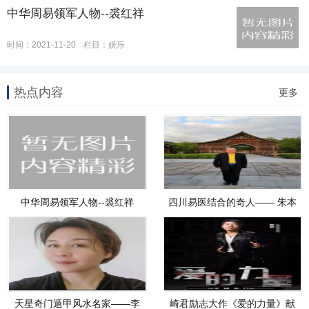
中华周易领军人物--裘红祥
时间：2021-11-20
栏目：
娱乐
热点内容
更多
中华周易领军人物--裘红祥
四川易医结合的奇人—— 朱本
平
天星奇门遁甲风水名家——李
崎君励志大作《爱的力量》献