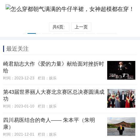
共6页:
上一页
1
2
3
4
5
6
下一页
最近关注
崎君励志大作《爱的力量》献给面对挫折时
给
时间：2023-12-23
栏目：
娱乐
第43届世界丽人大赛北京赛区总决赛圆满成
功
时间：2023-01-10
栏目：
娱乐
四川易医结合的奇人—— 朱本平（朱明
康）
时间：2021-12-01
栏目：
娱乐