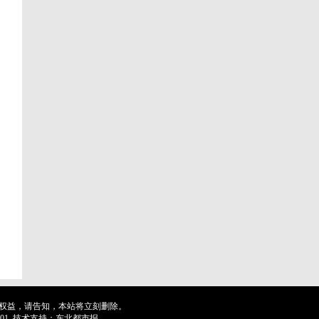
权益，请告知，本站将立刻删除。
001
技术支持：东北都市报