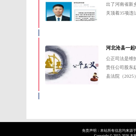
出了河南省新
关顶着35项违
河北沧县一起
公正司法是维
责任公司股东
县法院（2025）
免责声明：本站所有信息均来源
Copyright © 201