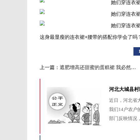
这身最显瘦的连衣裙+腰带的搭配你学会了吗
上一篇：
遮肥增高还甜蜜的蛋糕裙 我必然要来一条！
河北大城县村
近日，河北省
我们14户农
部门反映情况，