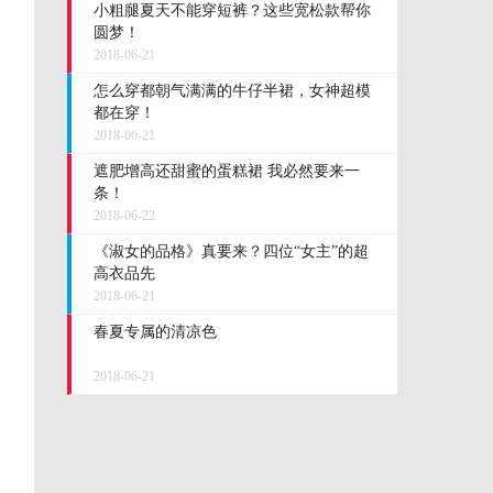
小粗腿夏天不能穿短裤？这些宽松款帮你
圆梦！
2018-06-21
怎么穿都朝气满满的牛仔半裙，女神超模
都在穿！
2018-06-21
遮肥增高还甜蜜的蛋糕裙 我必然要来一
条！
2018-06-22
《淑女的品格》真要来？四位“女主”的超
高衣品先
2018-06-21
春夏专属的清凉色
2018-06-21