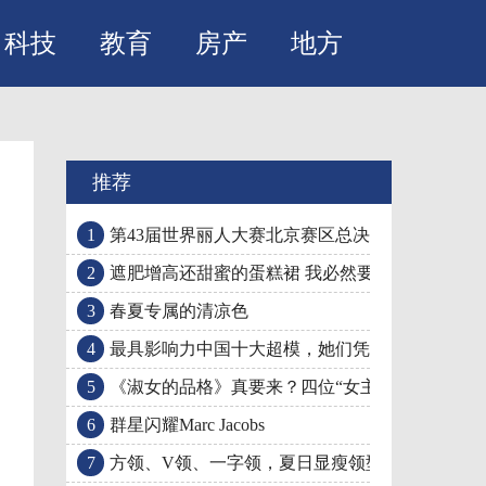
科技
教育
房产
地方
推荐
1
第43届世界丽人大赛北京赛区总决赛圆满成功
2
遮肥增高还甜蜜的蛋糕裙 我必然要来一条！
3
春夏专属的清凉色
4
最具影响力中国十大超模，她们凭什么上榜？
5
《淑女的品格》真要来？四位“女主”的超高衣品
6
群星闪耀Marc Jacobs
7
方领、V领、一字领，夏日显瘦领型大Battle