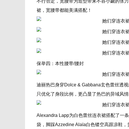
不行否定，宽腰带为造型带来不容小觑的张力
裙，宽腰带都能美满搭配！
保举四：本性腰带/腰封
迪丽热巴身穿Dolce & Gabbana玄色
只优化了身段比例，更凸显了热巴的异域风情
Alexandra Lapp为白色蕾丝连衣裙搭配了一条
袋，脚踩
Azzedine Alaïa
白色镂空高跟凉鞋，