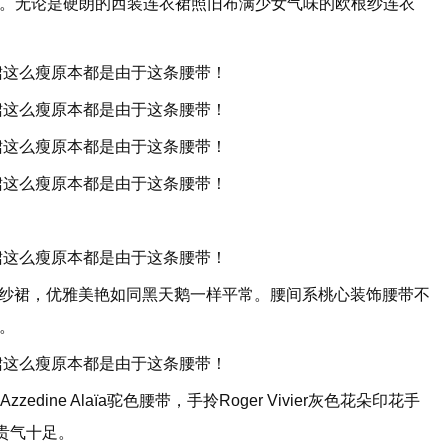
。无论是硬朗的西装连衣裙照旧布满少女气味的欧根纱连衣
蕾丝透视纱裙，优雅美艳如同黑天鹅一样平常。腰间系桃心装饰腰带不
。
Azzedine Alaïa
驼色腰带，手拎Roger Vivier灰色花朵印花手
贵气十足。