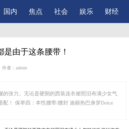
国内
焦点
社会
娱乐
财经
都是由于这条腰带！
作者：admin
觑的张力。无论是硬朗的西装连衣裙照旧布满少女气
！ 保举四：本性腰带/腰封 迪丽热巴身穿Dolce