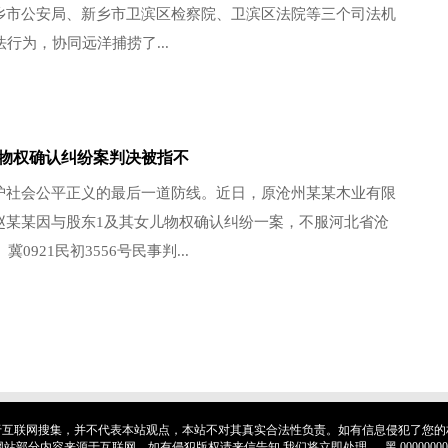
乡市公安局、新乡市卫滨区检察院、卫滨区法院等三个司法机
法行为，协同远洋捕捞了...
物权确认纠纷案判决被指不
护社会公平正义的最后一道防线。近日，原沧州某某木业有限
赵某某因与股东1及其女儿物权确认纠纷一案，不服河北省沧
冀0921民初3556号民事判...
于互联网搜集，并不代表本站观点，本站不对其真实合法性负责。如有信息侵犯了您的
5-2026 本网站部分内容来源于互联网，如有侵犯版权请来信告知,我们将立即处理。 黑 0000000