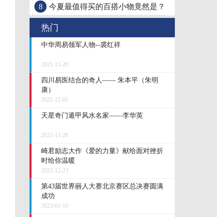
8
今夏最值得买的百搭小物竟然是？！有了它，怎
热门
中华周易领军人物--裘红祥
2021-11-20
四川易医结合的奇人—— 朱本平（朱明
康）
2021-12-01
天星奇门遁甲风水名家——李华英
2021-11-26
崎君励志大作《爱的力量》献给面对挫折
时给你温暖
2023-12-23
第43届世界丽人大赛北京赛区总决赛圆满
成功
2023-01-10