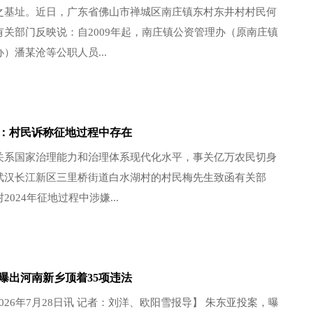
之基址。近日，广东省佛山市禅城区南庄镇东村东井村村民何
有关部门反映说：自2009年起，南庄镇公资管理办（原南庄镇
）潘某沧等公职人员...
：村民诉称征地过程中存在
关系国家治理能力和治理体系现代化水平，事关亿万农民切身
武汉长江新区三里桥街道白水湖村的村民梅先生致函有关部
024年征地过程中涉嫌...
曝出河南新乡顶着35项违法
2026年7月28日讯 记者：刘洋、欧阳雪报导】 朱东亚投案，曝