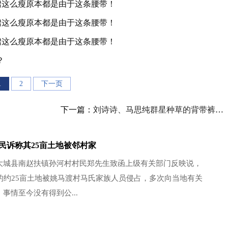
？
1
2
下一页
下一篇：
刘诗诗、马思纯群星种草的背带裤到底有什么魔
民诉称其25亩土地被邻村家
大城县南赵扶镇孙河村村民郑先生致函上级有关部门反映说，
户的约25亩土地被姚马渡村马氏家族人员侵占，多次向当地有关
事情至今没有得到公...